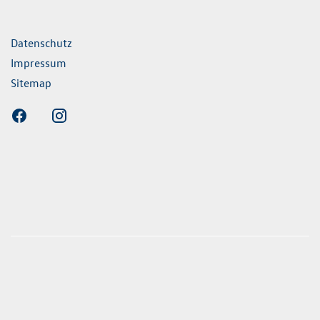
ende Links
Datenschutz
Impressum
Sitemap
nen erfolgen gemäß der Pkw-
hskennzeichnungsverordnung. Die angegebenen
ch dem vorgeschrieben Messverfahren WLTP
 Light Vehicles Test Procedure) ermittelt. Der