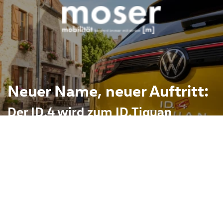
Neuer Name, neuer Auftritt:
Der ID.4 wird zum ID.Tiguan
sophie bei der Benennung
Weg von den Nummern –
terem. Der erste Schritt
dem ID.Cross gemacht,
n bringen.
 um deutlich mehr als