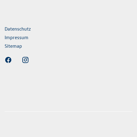
ende Links
Datenschutz
Impressum
Sitemap
nen erfolgen gemäß der Pkw-
hskennzeichnungsverordnung. Die angegebenen